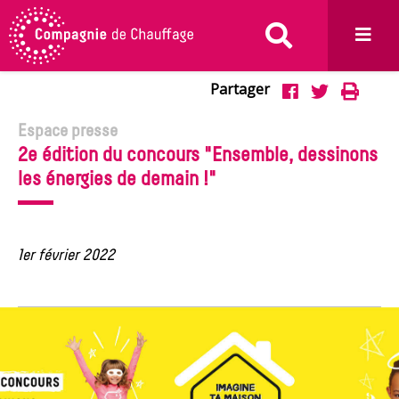
Aller au menu
Aller au contenu
Aller à la recherche
Partager
Partage
Impr
Partager



sur
sur
Espace presse
2e édition du concours "Ensemble, dessinons
Facebook
Twitter
les énergies de demain !"
1er février 2022