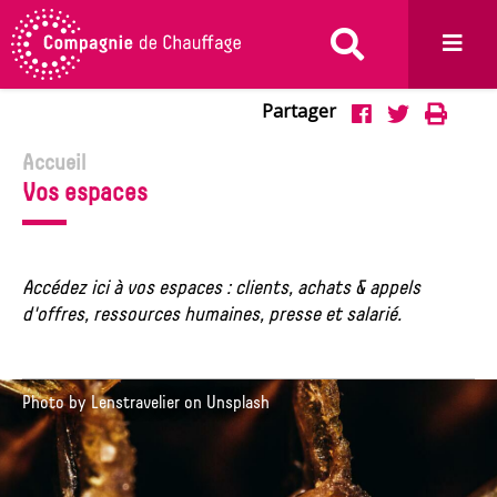
Aller au menu
Aller au contenu
Aller à la recherche
Partager
Partage
Impr
Partager



sur
sur
Accueil
Vos espaces
Facebook
Twitter
Accédez ici à vos espaces : clients, achats & appels
d'offres, ressources humaines, presse et salarié.
Photo by Lenstravelier on Unsplash