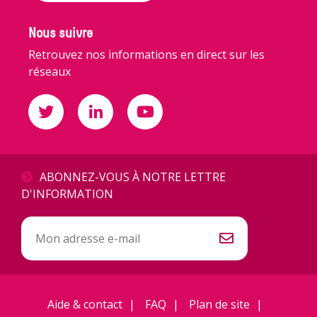
Nous suivre
Retrouvez nos informations en direct sur les
réseaux
ABONNEZ-VOUS À NOTRE LETTRE
D'INFORMATION
Inscription
à
la
newsletter
Aide & contact
FAQ
Plan de site